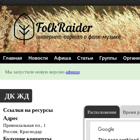
//
Главная
Новости
Афиша
Статьи
Группы
Органи
Мы запустили новую версию
афиши
ДК ЖД
Ссылки на ресурсы
Расположение
Время р
Адрес
Привокзальная пл., 1
Россия, Краснодар
Будущие концерты
This page can't load