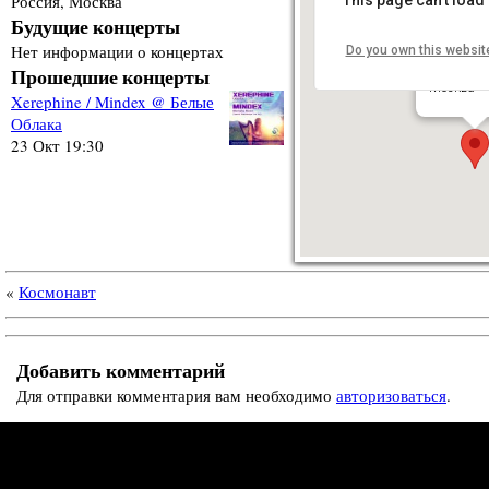
Россия, Москва
Будущие концерты
Нет информации о концертах
Do you own this websit
Белые О
Прошедшие концерты
ул. Покров
Москва
Xerephine / Mindex @ Белые
Облака
23 Окт 19:30
«
Космонавт
Добавить комментарий
Для отправки комментария вам необходимо
авторизоваться
.