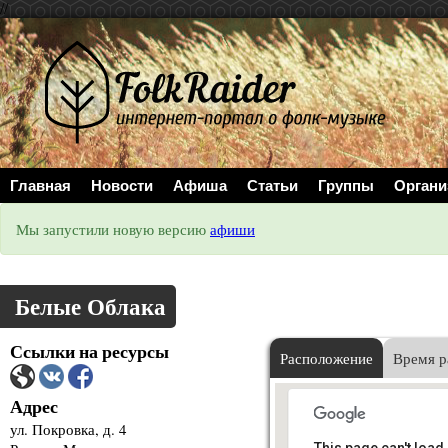
//
Главная
Новости
Афиша
Статьи
Группы
Органи
Мы запустили новую версию
афиши
Белые Облака
Ссылки на ресурсы
Расположение
Время р
Адрес
ул. Покровка, д. 4
This page can't load