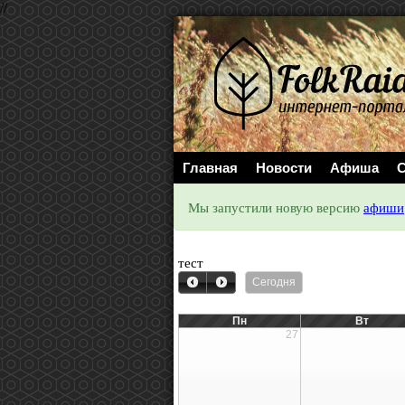
//
Главная
Новости
Афиша
С
Мы запустили новую версию
афиши
тест
Сегодня
Пн
Вт
27