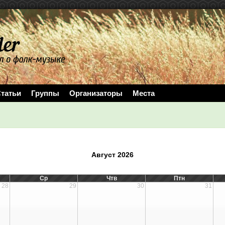
татьи
Группы
Организаторы
Места
Август 2026
Ср
Чтв
Птн
28
29
30
31