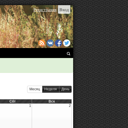
Регистрация
Вход
Месяц
Неделя
День
Сбт
Вск
1
2