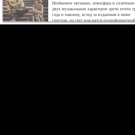
Необычное звучание, атмосфера и сплетение
двух музыкальных характеров зрели почти т
года и наконец, вслед за изданным в июне
синглом, на свет рождается полноформатны
альбом. Мы расспросили музыкантов об их
первом совместном детище.